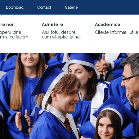
Download
Contact
Galerie
re noi
Admitere
Academica
operă cine
Află totul despre
Citește informații utile
m și ce facem
cum să aplici la noi