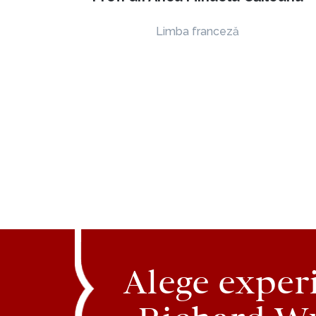
Limba franceză
Alege exper