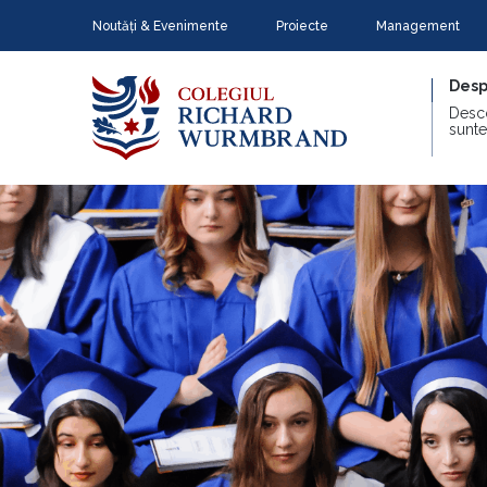
Noutăți & Evenimente
Proiecte
Management
Desp
Desc
sunte