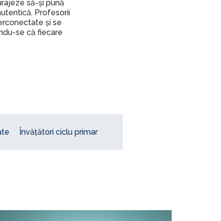
urajeze să-și pună
autentică. Profesorii
erconectate și se
ându-se că fiecare
ate
Învățători ciclu primar