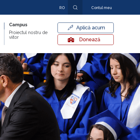
RO
Contul meu
EN
Campus
Aplică acum
Proiectul nostru de
viitor
Donează