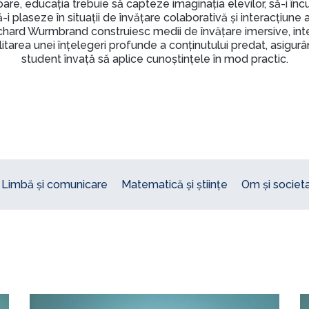
are, educația trebuie să capteze imaginația elevilor, să-i înc
 să-i plaseze în situații de învățare colaborativă și interacțiune 
ichard Wurmbrand construiesc medii de învățare imersive, int
litarea unei înțelegeri profunde a conținutului predat, asigur
student învață să aplice cunoștințele în mod practic.
Limbă și comunicare
Matematică și științe
Om și societ