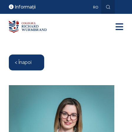
Informații
RO
EN
< Înapoi