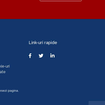
Link-uri rapide
ie-uri
tate
cesezi pagina.