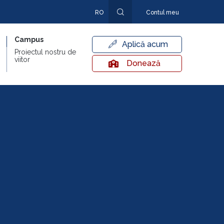
RO
Contul meu
EN
Campus
Aplică acum
Proiectul nostru de
viitor
Donează