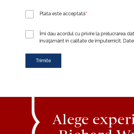
Plata este acceptată
*
Îmi dau acordul cu privire la prelucrarea da
învăţământ în calitate de împuternicit. Datele
Trimite
Alege exper