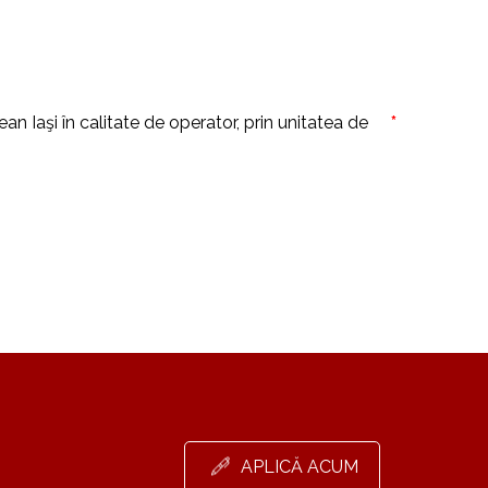
n Iaşi în calitate de operator, prin unitatea de
*
APLICĂ ACUM