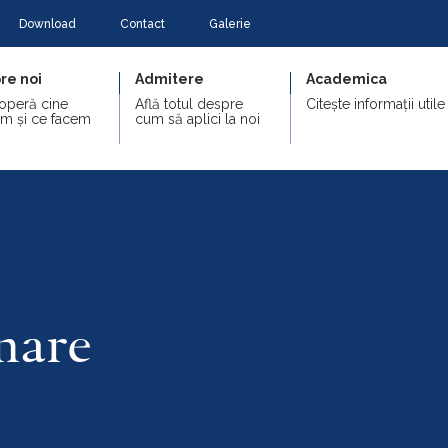
Download
Contact
Galerie
re noi
Admitere
Academica
operă cine
Află totul despre
Citește informații utile
m și ce facem
cum să aplici la noi
nare