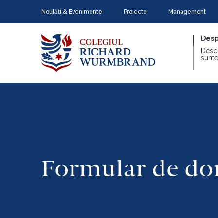
Noutăți & Evenimente
Proiecte
Management
Desp
Desc
sunte
Formular de do