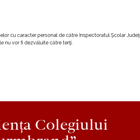
telor cu caracter personal de către Inspectoratul Şcolar Judeţea
Trimite
 nu vor fi dezvăluite către terţi.
iența Colegiului